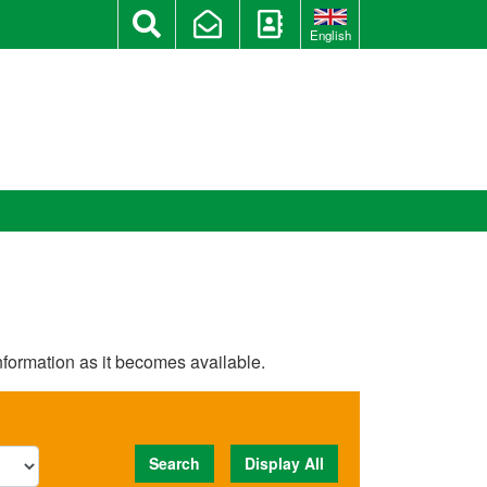
English
information as it becomes available.
Search
Display All