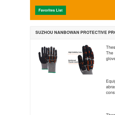
Favorites List
SUZHOU NANBOWAN PROTECTIVE PROD
Thes
The 
glove
Equi
abra
const
Thes