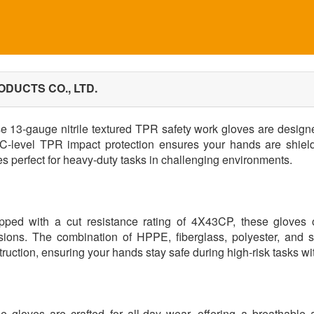
UCTS CO., LTD.
e 13-gauge nitrile textured TPR safety work gloves are designe
C-level TPR impact protection ensures your hands are shiel
s perfect for heavy-duty tasks in challenging environments.
pped with a cut resistance rating of 4X43CP, these gloves o
sions. The combination of HPPE, fiberglass, polyester, and 
ruction, ensuring your hands stay safe during high-risk tasks w
e gloves are crafted for all-day wear, offering a breathable 