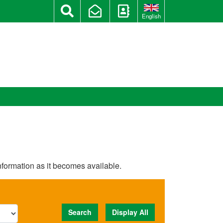
English
information as it becomes available.
Search
Display All